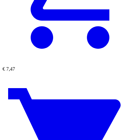
€
7,47