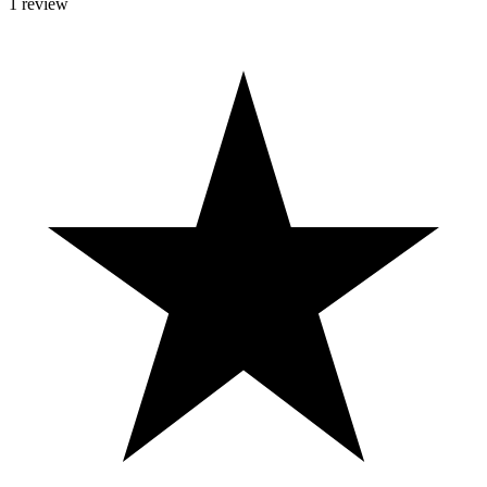
1
review