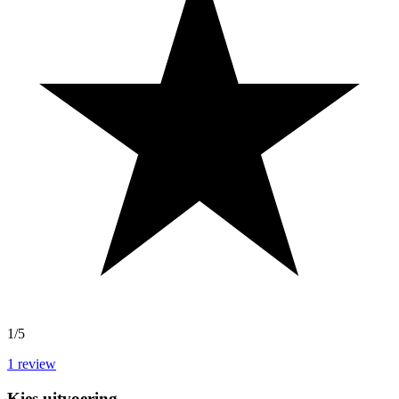
1/5
1
review
Kies uitvoering