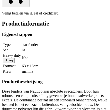
Veilig betalen via iDeal of creditcard
Productinformatie
Eigenschappen
Type
star fender
Set
Ja
Heavy duty
Nee
Uitleg
Formaat
63 x 18cm
Kleur
manilla
Productbeschrijving
Deze fenders van Nautiqo zijn absolute eyecatchers. Door hun
robuuste en chique uitstralling geven ze je boot daadwerkelijk iets
extra's. De combinatie bestaat uit een standaard binnenfender, welke
bekleed is met een zachte buitenhoes van gevlochten touw. De
duurzame polyester lijn die gebruikt wordt voor het vlechten, is niet