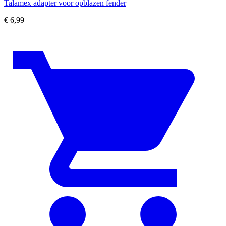
Talamex adapter voor opblazen fender
€
6,99