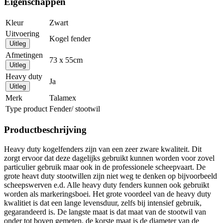
Eigenschappen
Kleur
Zwart
Uitvoering
Kogel fender
Uitleg
Afmetingen
73 x 55cm
Uitleg
Heavy duty
Ja
Uitleg
Merk
Talamex
Type product
Fender/ stootwil
Productbeschrijving
Heavy duty kogelfenders zijn van een zeer zware kwaliteit. Dit
zorgt ervoor dat deze dagelijks gebruikt kunnen worden voor zovel
particulier gebruik maar ook in de professionele scheepvaart. De
grote heavt duty stootwillen zijn niet weg te denken op bijvoorbeeld
scheepswerven e.d. Alle heavy duty fenders kunnen ook gebruikt
worden als markeringsboei. Het grote voordeel van de heavy duty
kwalitiet is dat een lange levensduur, zelfs bij intensief gebruik,
gegarandeerd is. De langste maat is dat maat van de stootwil van
onder tot boven gemeten, de korste maat is de diameter van de