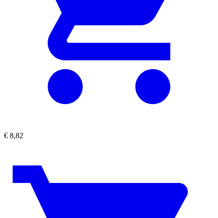
€
8,82