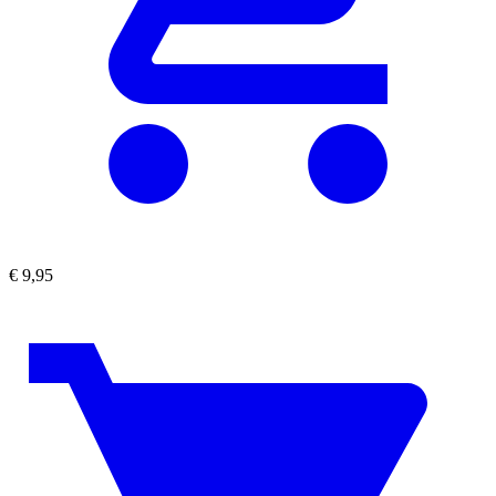
€
9,95