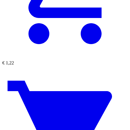
€
1,22