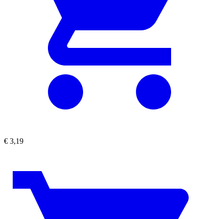
€
3,19