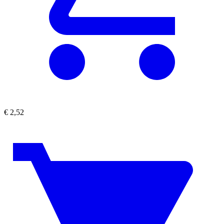
€
2,52