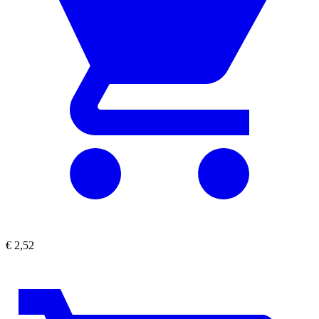
€
2,52